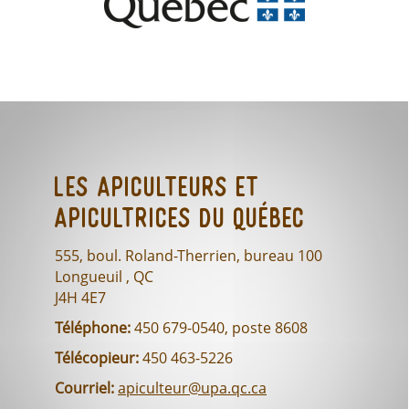
Les Apiculteurs et
Apicultrices du Québec
555, boul. Roland-Therrien, bureau 100
Longueuil , QC
J4H 4E7
Téléphone:
450 679-0540, poste 8608
Télécopieur:
450 463-5226
Courriel:
apiculteur@upa.qc.ca