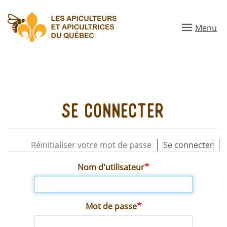
Aller
au
Menu
contenu
principal
Se connecter
Réinitialiser votre mot de passe
Se connecter
(on
Onglets
acti
Nom d'utilisateur
principaux
Mot de passe