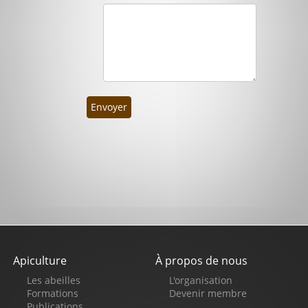
Envoyer
Apiculture
À propos de nous
Pied
Les abeilles
L'organisation
de
Formations
Devenir membre
Publications