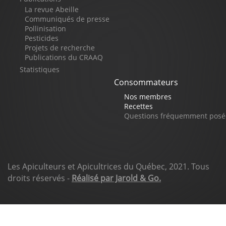
page
La revue Abeille
Communiqués de presse
Pollinisation
Pesticides
Projets de recherche
Publications du CRAAQ
Statistiques
Consommateurs
Nos membres
Recettes
Questions fréquemment posé
Les Apiculteurs et Apicultrices du Québec, 2021. Tous
droits réservés -
Réalisé par Jarold & Go.