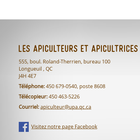
Les Apiculteurs et Apicultrices
555, boul. Roland-Therrien, bureau 100
Longueuil , QC
J4H 4E7
Téléphone:
450 679-0540, poste 8608
Télécopieur:
450 463-5226
Courriel:
apiculteur@upa.qc.ca
Visitez notre page Facebook