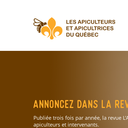
Aller
au
contenu
principal
Annoncez dans la rev
Publiée trois fois par année, la revue L'
apiculteurs et intervenants.