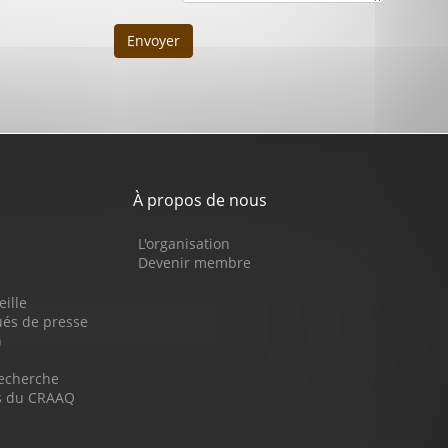
Envoyer
À propos de nous
L'organisation
Devenir membre
eille
s de presse
n
recherche
ns du CRAAQ