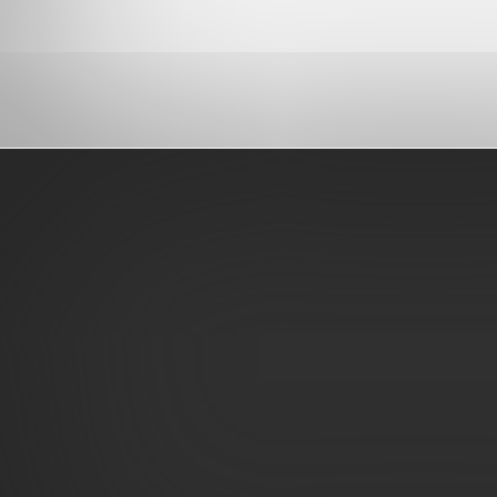
Pied
de
page