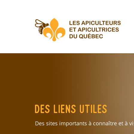
Aller
au
contenu
principal
Des liens utiles
Des sites importants à connaître et à vis