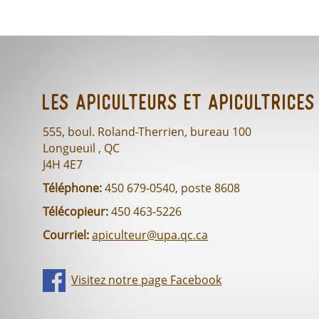
Les Apiculteurs et Apicultrices
555, boul. Roland-Therrien, bureau 100
Longueuil , QC
J4H 4E7
Téléphone:
450 679-0540, poste 8608
Télécopieur:
450 463-5226
Courriel:
apiculteur@upa.qc.ca
Visitez notre page Facebook