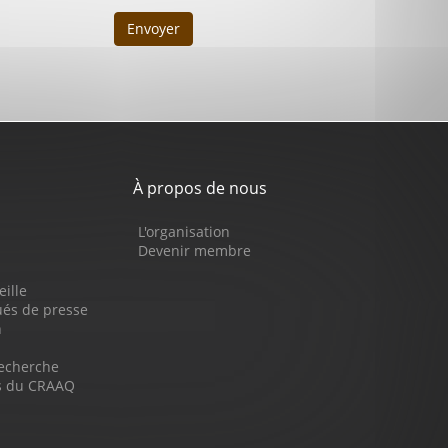
Envoyer
À propos de nous
L'organisation
Devenir membre
eille
s de presse
n
recherche
ns du CRAAQ