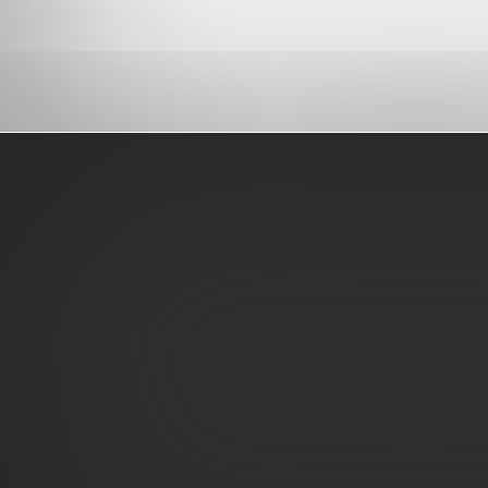
Pied
de
page