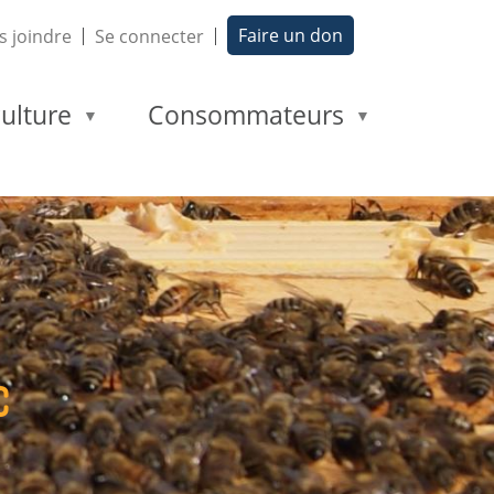
Faire un don
 joindre
Se connecter
ulture
Consommateurs
c