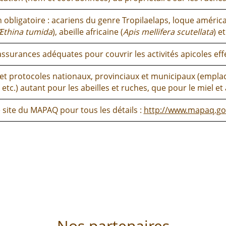
 obligatoire : acariens du genre Tropilaelaps, loque américa
Æthina tumida
), abeille africaine (
Apis mellifera scutellata
) e
assurances adéquates pour couvrir les activités apicoles eff
s et protocoles nationaux, provinciaux et municipaux (empl
etc.) autant pour les abeilles et ruches, que pour le miel et
 site du MAPAQ pour tous les détails :
http://www.mapaq.gou
Nos partenaires