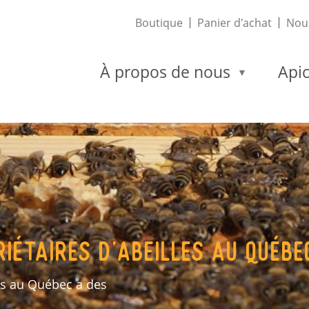
Boutique
Panier d'achat
Nous
À propos de nous
Apic
riétaires d’abeilles au Québe
es au Québec a des