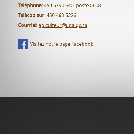
Téléphone:
450 679-0540, poste 8608
Télécopieur:
450 463-5226
Courriel:
apiculteur@upa.qc.ca
Visitez notre page Facebook
Pied
de