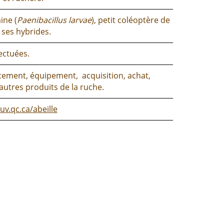
ine (
Paenibacillus larvae
), petit coléoptère de
t ses hybrides.
ectuées.
acement, équipement, acquisition, achat,
 autres produits de la ruche.
v.qc.ca/abeille