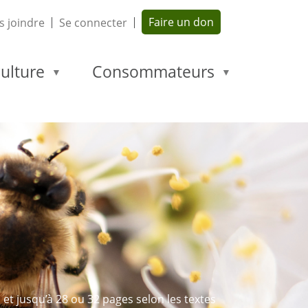
Faire un don
 joindre
Se connecter
ulture
Consommateurs
 et jusqu’à 28 ou 32 pages selon les textes