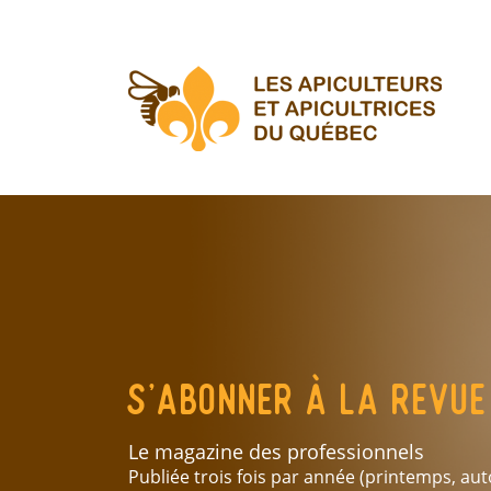
Aller
au
contenu
principal
S'abonner à la revue 
Le magazine des professionnels
Publiée trois fois par année (printemps, aut