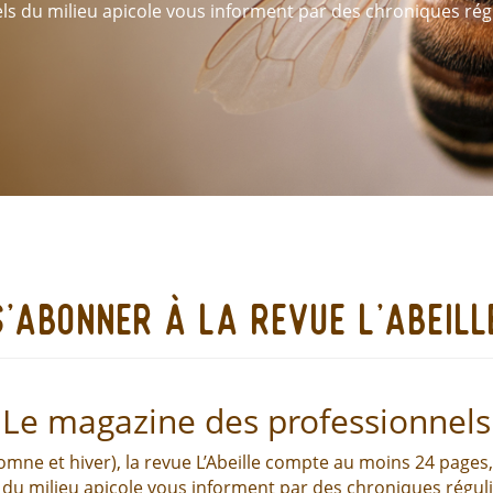
els du milieu apicole vous informent par des chroniques rég
s'abonner à la revue l'abeill
Le magazine des professionnels
omne et hiver), la revue L’Abeille compte au moins 24 pages, 
 du milieu apicole vous informent par des chroniques réguliè