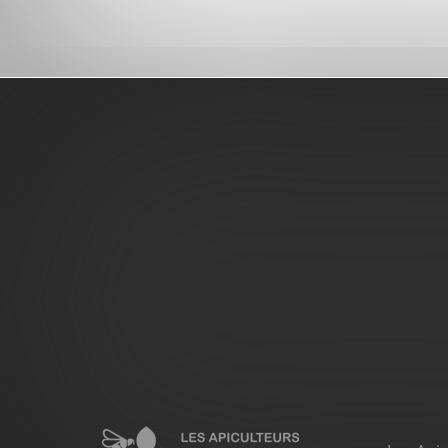
Pied
de
page