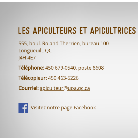
Les Apiculteurs et Apicultrices
555, boul. Roland-Therrien, bureau 100
Longueuil , QC
J4H 4E7
Téléphone:
450 679-0540, poste 8608
Télécopieur:
450 463-5226
Courriel:
apiculteur@upa.qc.ca
Visitez notre page Facebook