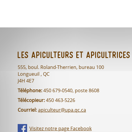
Les Apiculteurs et Apicultrices
555, boul. Roland-Therrien, bureau 100
Longueuil , QC
J4H 4E7
Téléphone:
450 679-0540, poste 8608
Télécopieur:
450 463-5226
Courriel:
apiculteur@upa.qc.ca
Visitez notre page Facebook