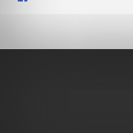
Pied
de
page