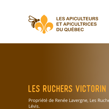
Aller
au
contenu
principal
Les Ruchers Victorin
Propriété de Renée Lavergne, Les Rucher
Lévis.