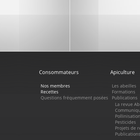
Consommateurs
Apiculture
Nos membres
Les abeilles
Recettes
Formations
Questions fréquemment posées
Publications
La revue Ab
Communiqué
Pollinisatio
Pesticides
Projets de 
Publicatio