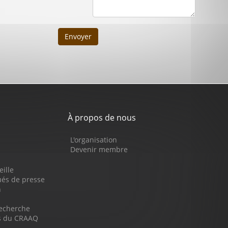
Envoyer
À propos de nous
L'organisation
Devenir membre
eille
s de presse
n
recherche
ns du CRAAQ