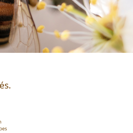
és.
n
pes